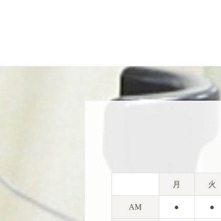
月
火
AM
●
●