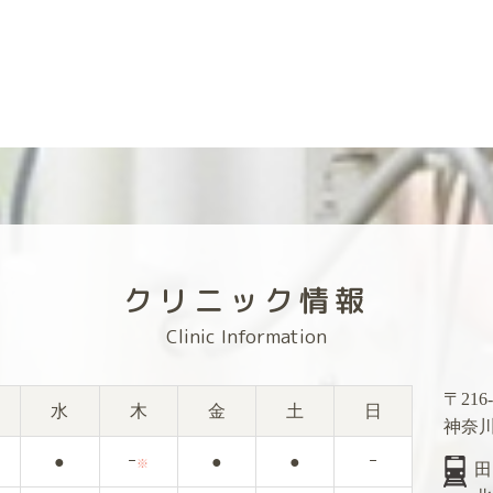
クリニック情報
Clinic Information
〒216-
水
木
金
土
日
神奈川
●
ｰ
●
●
ｰ
※
田